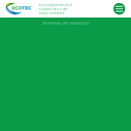
A la vanguardia en el
cuidado de ti y del
medio ambiente
Slide 2 of 3.
Sistemas de medición